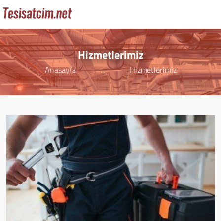
Hizmetlerimiz
Anasayfa
...
Hizmetlerimiz